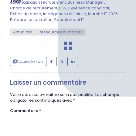
Tags :
automatisation recrutement
Business Manager
Chargé de recrutement
ESN
Expérience candidat
Fiches de poste
Intelligence artificielle
Marché IT 2025
Préparation entretien
Recrutement IT
Actualités
Ressources humaines
Copier le lien
Laisser un commentaire
Votre adresse e-mail ne sera pas publiée.
Les champs
obligatoires sont indiqués avec
*
Commentaire
*