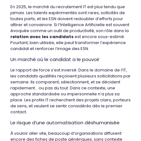
En 2025, le marché du recrutement IT est plus tendu que
jamais. Les talents expérimentés sont rares, sollicités de
toutes parts, et les ESN doivent redoubler d’efforts pour
attirer et convaincre. Si l’Intelligence Artificielle est souvent
évoquée comme un outil de productivité, son rôle dans la
relation avec les candidats
est encore sous-estimé.
Pourtant, bien utilisée, elle peut transformer l’expérience
candidat et renforcer l’image des ESN.
Un marché où le candidat a le pouvoir
Le rapport de force s’est inversé. Dans le domaine de l’IT,
les candidats qualifiés reçoivent plusieurs sollicitations par
semaine. Ils comparent, sélectionnent, et se décident
rapidement… ou pas du tout. Dans ce contexte, une
approche standardisée ou impersonnelle n’a plus sa
place. Les profils IT recherchent des projets clairs, porteurs
de sens, et veulent se sentir considérés dès le premier
contact.
Le risque d’une automatisation déshumanisée
À vouloir aller vite, beaucoup d’organisations diffusent
encore des fiches de poste génériques, sans contexte