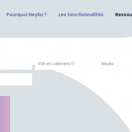
Pourquoi Neylia ?
Les fonctionnalités
Ressou
ESN et cabinets IT
Neylia